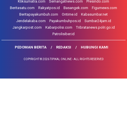
Kliksumatra.com
Semangatnews.com
Presindo.com
Beritasatu.com
Rakyatpos.id
Basangek.com
Figurnews.com
Beritapayakumbuh.com
Ontime.id
Kabasumbar.net
Jendelakaba.com
Payakumbuhpos.id
Sumbar24jam.id
Jangkarpost.com
Kabarpolisi.com
Tribratanews.polri.go.id
Patrolisiber.id
PEDOMAN BERITA
REDAKSI
HUBUNGI KAMI
COPYRIGHT © 2026 TIPIKAL ONLINE - ALL RIGHTS RESERVED