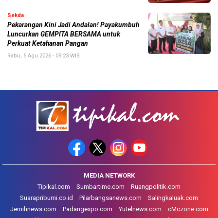
Sekda
Pekarangan Kini Jadi Andalan! Payakumbuh
Luncurkan GEMPITA BERSAMA untuk
Perkuat Ketahanan Pangan
Rabu, 5 Agu 2026 - 09:23 WIB
MEDIA NETWORK
Tipikal.com
Sumbartime.com
Ruangpolitik.com
Suarapribumi.co.id
Pilarbangsanews.com
Salingkaluak.com
Jernihnews.com
Padangexpo.com
Yutelnews.com
cMczone.com