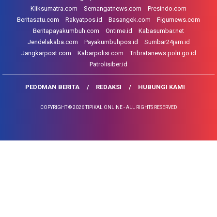
Kliksumatra.com
Semangatnews.com
Presindo.com
Beritasatu.com
Rakyatpos.id
Basangek.com
Figurnews.com
Beritapayakumbuh.com
Ontime.id
Kabasumbar.net
Jendelakaba.com
Payakumbuhpos.id
Sumbar24jam.id
Jangkarpost.com
Kabarpolisi.com
Tribratanews.polri.go.id
Patrolisiber.id
PEDOMAN BERITA
REDAKSI
HUBUNGI KAMI
COPYRIGHT © 2026 TIPIKAL ONLINE - ALL RIGHTS RESERVED