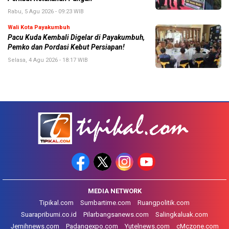
Rabu, 5 Agu 2026 - 09:23 WIB
Wali Kota Payakumbuh
Pacu Kuda Kembali Digelar di Payakumbuh,
Pemko dan Pordasi Kebut Persiapan!
Selasa, 4 Agu 2026 - 18:17 WIB
MEDIA NETWORK
Tipikal.com
Sumbartime.com
Ruangpolitik.com
Suarapribumi.co.id
Pilarbangsanews.com
Salingkaluak.com
Jernihnews.com
Padangexpo.com
Yutelnews.com
cMczone.com