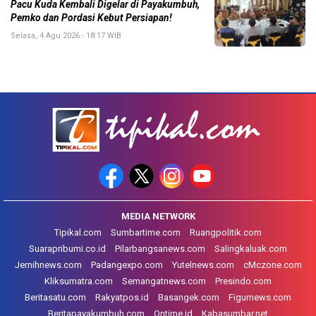
Pacu Kuda Kembali Digelar di Payakumbuh,
Pemko dan Pordasi Kebut Persiapan!
Selasa, 4 Agu 2026 - 18:17 WIB
MEDIA NETWORK
Tipikal.com
Sumbartime.com
Ruangpolitik.com
Suarapribumi.co.id
Pilarbangsanews.com
Salingkaluak.com
Jernihnews.com
Padangexpo.com
Yutelnews.com
cMczone.com
Kliksumatra.com
Semangatnews.com
Presindo.com
Beritasatu.com
Rakyatpos.id
Basangek.com
Figurnews.com
Beritapayakumbuh.com
Ontime.id
Kabasumbar.net