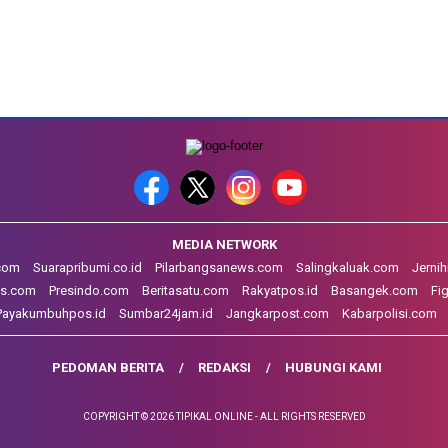
MEDIA NETWORK
.com
Suarapribumi.co.id
Pilarbangsanews.com
Salingkaluak.com
Jerni
s.com
Presindo.com
Beritasatu.com
Rakyatpos.id
Basangek.com
Fi
Payakumbuhpos.id
Sumbar24jam.id
Jangkarpost.com
Kabarpolisi.com
PEDOMAN BERITA
REDAKSI
HUBUNGI KAMI
COPYRIGHT © 2026 TIPIKAL ONLINE - ALL RIGHTS RESERVED