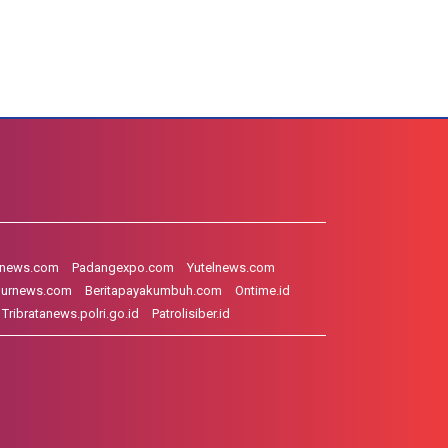
hnews.com
Padangexpo.com
Yutelnews.com
gurnews.com
Beritapayakumbuh.com
Ontime.id
Tribratanews.polri.go.id
Patrolisiber.id