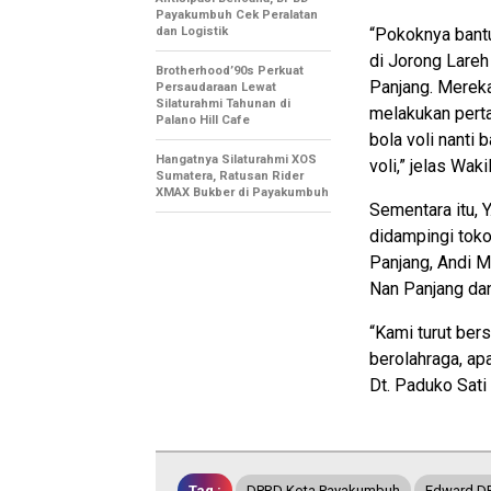
Payakumbuh Cek Peralatan
dan Logistik
“Pokoknya bantu
di Jorong Lareh
Brotherhood’90s Perkuat
Panjang. Mereka
Persaudaraan Lewat
Silaturahmi Tahunan di
melakukan pert
Palano Hill Cafe
bola voli nanti 
Hangatnya Silaturahmi XOS
voli,” jelas Wa
Sumatera, Ratusan Rider
XMAX Bukber di Payakumbuh
Sementara itu, 
didampingi tok
Panjang, Andi M
Nan Panjang dan
“Kami turut ber
berolahraga, ap
Dt. Paduko Sati
Tag :
DPRD Kota Payakumbuh
Edward D