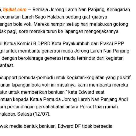
a,
tipikal.com
— Remaja Jorong Lareh Nan Panjang, Kenagarian
Kecamatan Lareh Sago Halaban sedang giat-giatnya
ngan bola voli. Mereka hampir setiap hari melakukan gotong
idak pagi, sore mereka turun ke lapangan mengerjakannya.
il Ketua Komisi B DPRD Kota Payakumbuh dari Fraksi PPP
gil untuk membantu generasi muda Jorong Lareh Nan Panjang
a dengan berolahraga generasi muda terhindar dari kegiatan
anfaat.
support pemuda-pemudi untuk kegiatan-kegiatan yang positif.
nan lapangan bola voli ini misalnya, kami membantu mereka
tur untuk memberikan bantuan,” kata Edward saat
ntuan kepada Ketua Pemuda Jorong Lareh Nan Panjang Andi
um pertandingan persahabatan antara Porsel tuan rumah
alaban, Selasa (12/07).
awak media bentuk bantuan, Edward DF tidak bersedia