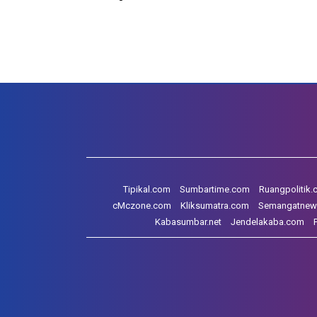
Tipikal.com
Sumbartime.com
Ruangpolitik
cMczone.com
Kliksumatra.com
Semangatnew
Kabasumbar.net
Jendelakaba.com