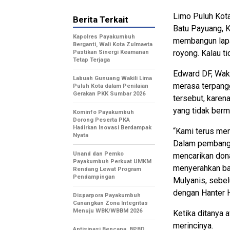
Limo Puluh Kot
Berita Terkait
Batu Payuang, 
Kapolres Payakumbuh
membangun lapa
Berganti, Wali Kota Zulmaeta
royong. Kalau t
Pastikan Sinergi Keamanan
Tetap Terjaga
Edward DF, Wak
Labuah Gunuang Wakili Lima
merasa terpang
Puluh Kota dalam Penilaian
Gerakan PKK Sumbar 2026
tersebut, karen
yang tidak berm
Kominfo Payakumbuh
Dorong Peserta PKA
Hadirkan Inovasi Berdampak
“Kami terus men
Nyata
Dalam pembangu
Unand dan Pemko
mencarikan dona
Payakumbuh Perkuat UMKM
menyerahkan ba
Rendang Lewat Program
Pendampingan
Mulyanis, sebel
dengan Hanter H
Disparpora Payakumbuh
Canangkan Zona Integritas
Menuju WBK/WBBM 2026
Ketika ditanya 
merincinya.
Antisipasi Bencana, BPBD