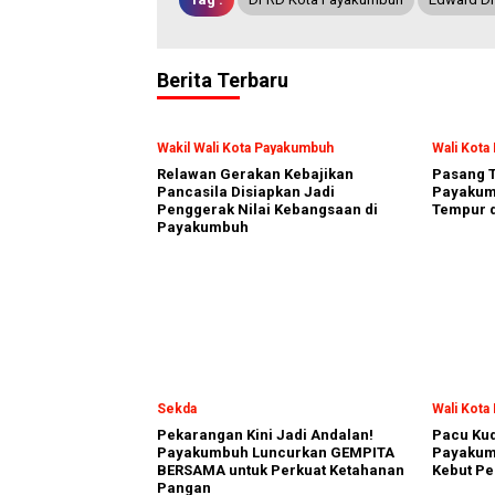
Berita Terbaru
Wakil Wali Kota Payakumbuh
Wali Kot
Relawan Gerakan Kebajikan
Pasang T
Pancasila Disiapkan Jadi
Payakumb
Penggerak Nilai Kebangsaan di
Tempur d
Payakumbuh
Sekda
Wali Kot
Pekarangan Kini Jadi Andalan!
Pacu Kud
Payakumbuh Luncurkan GEMPITA
Payakum
BERSAMA untuk Perkuat Ketahanan
Kebut Pe
Pangan