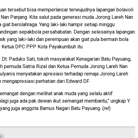
an tersebut bisa memperlancar terwujudnya lapangan bolavoli
 Nan Panjang. Kita salut pada generasi muda Jorong Lareh Nan
 giat berolahraga. Yang laki-laki hampir setiap minggu
andingan sepakbola persahabatan. Dengan selesainya lapangan
baik yang laki-laki dan perempuan akan giat pula bermain bola
kil Ketua DPC PPP Kota Payakumbuh itu.
Y. Dt. Paduko Sati, tokoh masyarakat Kenagarian Batu Payuang,
oh pemuda Satria Rizal dan Ketua Pemuda Jorong Lareh Nan
ulyanis menyatakan apresiasi terhadap remaja Jorong Lareh
 mengapresiasi perhatian dari Edward DF.
semangat dengan melihat anak muda yang selalu aktif
alagi juga ada pak dewan ikut semangat membantu,” ungkap Y.
 yang juga anggota Bamus Nagari Batu Payuang. (
rel
)
F