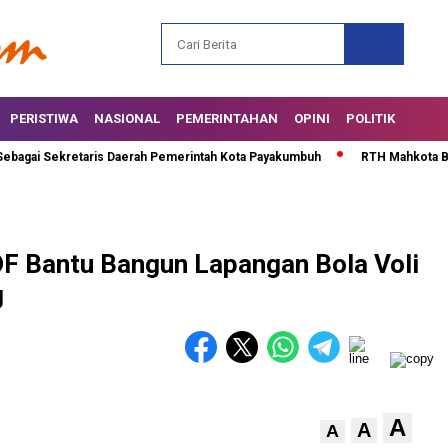
PERISTIWA
NASIONAL
PEMERINTAHAN
OPINI
POLITIK
gai Sekretaris Daerah Pemerintah Kota Payakumbuh
RTH Mahkota Berlian
DF Bantu Bangun Lapangan Bola Voli
g
A
A
A