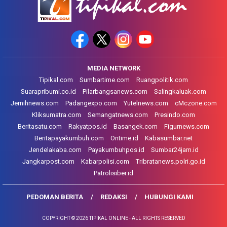
MEDIA NETWORK
Tipikal.com
Sumbartime.com
Ruangpolitik.com
Suarapribumi.co.id
Pilarbangsanews.com
Salingkaluak.com
Jernihnews.com
Padangexpo.com
Yutelnews.com
cMczone.com
Kliksumatra.com
Semangatnews.com
Presindo.com
Beritasatu.com
Rakyatpos.id
Basangek.com
Figurnews.com
Beritapayakumbuh.com
Ontime.id
Kabasumbar.net
Jendelakaba.com
Payakumbuhpos.id
Sumbar24jam.id
Jangkarpost.com
Kabarpolisi.com
Tribratanews.polri.go.id
Patrolisiber.id
PEDOMAN BERITA
REDAKSI
HUBUNGI KAMI
COPYRIGHT © 2026 TIPIKAL ONLINE - ALL RIGHTS RESERVED