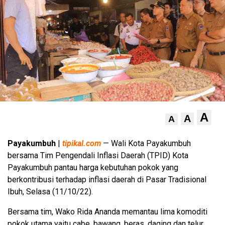
A
A
A
Payakumbuh
|
tipikal.com
— Wali Kota Payakumbuh
bersama Tim Pengendali Inflasi Daerah (TPID) Kota
Payakumbuh pantau harga kebutuhan pokok yang
berkontribusi terhadap inflasi daerah di Pasar Tradisional
Ibuh, Selasa (11/10/22).
Bersama tim, Wako Rida Ananda memantau lima komoditi
pokok utama yaitu cabe, bawang, beras, daging dan telur.