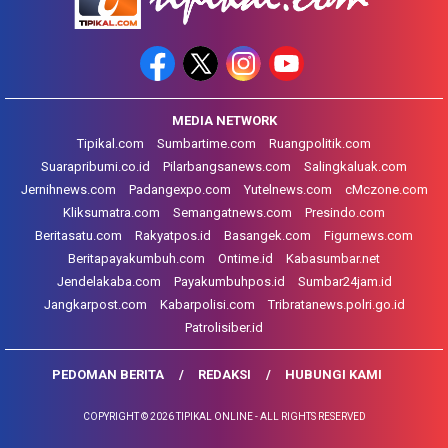
MEDIA NETWORK
Tipikal.com
Sumbartime.com
Ruangpolitik.com
Suarapribumi.co.id
Pilarbangsanews.com
Salingkaluak.com
Jernihnews.com
Padangexpo.com
Yutelnews.com
cMczone.com
Kliksumatra.com
Semangatnews.com
Presindo.com
Beritasatu.com
Rakyatpos.id
Basangek.com
Figurnews.com
Beritapayakumbuh.com
Ontime.id
Kabasumbar.net
Jendelakaba.com
Payakumbuhpos.id
Sumbar24jam.id
Jangkarpost.com
Kabarpolisi.com
Tribratanews.polri.go.id
Patrolisiber.id
PEDOMAN BERITA
REDAKSI
HUBUNGI KAMI
COPYRIGHT © 2026 TIPIKAL ONLINE - ALL RIGHTS RESERVED