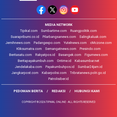
MEDIA NETWORK
Tipikal.com
Sumbartime.com
Ruangpolitik.com
Suarapribumi.co.id
Pilarbangsanews.com
Salingkaluak.com
Jernihnews.com
Padangexpo.com
Yutelnews.com
cMczone.com
Kliksumatra.com
Semangatnews.com
Presindo.com
Beritasatu.com
Rakyatpos.id
Basangek.com
Figurnews.com
Beritapayakumbuh.com
Ontime.id
Kabasumbar.net
Jendelakaba.com
Payakumbuhpos.id
Sumbar24jam.id
Jangkarpost.com
Kabarpolisi.com
Tribratanews.polri.go.id
Patrolisiber.id
PEDOMAN BERITA
REDAKSI
HUBUNGI KAMI
COPYRIGHT © 2026 TIPIKAL ONLINE - ALL RIGHTS RESERVED