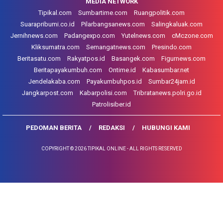
MEDIA NETWORK
Tipikal.com
Sumbartime.com
Ruangpolitik.com
Suarapribumi.co.id
Pilarbangsanews.com
Salingkaluak.com
Jernihnews.com
Padangexpo.com
Yutelnews.com
cMczone.com
Kliksumatra.com
Semangatnews.com
Presindo.com
Beritasatu.com
Rakyatpos.id
Basangek.com
Figurnews.com
Beritapayakumbuh.com
Ontime.id
Kabasumbar.net
Jendelakaba.com
Payakumbuhpos.id
Sumbar24jam.id
Jangkarpost.com
Kabarpolisi.com
Tribratanews.polri.go.id
Patrolisiber.id
PEDOMAN BERITA
REDAKSI
HUBUNGI KAMI
COPYRIGHT © 2026 TIPIKAL ONLINE - ALL RIGHTS RESERVED