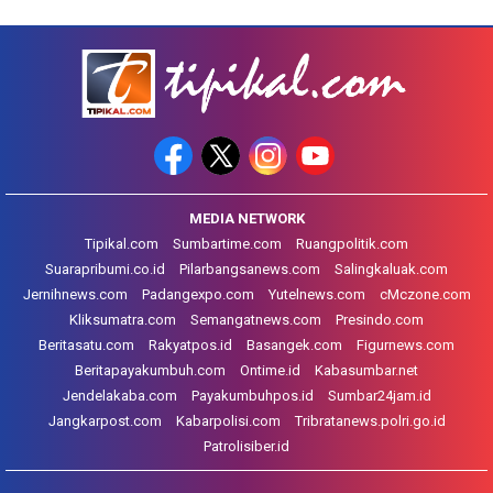
MEDIA NETWORK
Tipikal.com
Sumbartime.com
Ruangpolitik.com
Suarapribumi.co.id
Pilarbangsanews.com
Salingkaluak.com
Jernihnews.com
Padangexpo.com
Yutelnews.com
cMczone.com
Kliksumatra.com
Semangatnews.com
Presindo.com
Beritasatu.com
Rakyatpos.id
Basangek.com
Figurnews.com
Beritapayakumbuh.com
Ontime.id
Kabasumbar.net
Jendelakaba.com
Payakumbuhpos.id
Sumbar24jam.id
Jangkarpost.com
Kabarpolisi.com
Tribratanews.polri.go.id
Patrolisiber.id