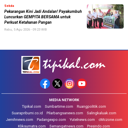
Sekda
Pekarangan Kini Jadi Andalan! Payakumbuh
Luncurkan GEMPITA BERSAMA untuk
Perkuat Ketahanan Pangan
Rabu, 5 Agu 2026 - 09:23 WIB
MEDIA NETWORK
Tipikal.com
Sumbartime.com
Ruangpolitik.com
Suarapribumi.co.id
Pilarbangsanews.com
Salingkaluak.com
Jernihnews.com
Padangexpo.com
Yutelnews.com
cMczone.com
Kliksumatra.com
Semangatnews.com
Presindo.com