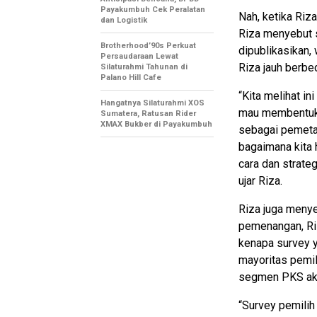
Payakumbuh Cek Peralatan
Nah, ketika Riz
dan Logistik
Riza menyebut s
Brotherhood’90s Perkuat
dipublikasikan,
Persaudaraan Lewat
Riza jauh berbe
Silaturahmi Tahunan di
Palano Hill Cafe
“Kita melihat in
Hangatnya Silaturahmi XOS
mau membentuk o
Sumatera, Ratusan Rider
XMAX Bukber di Payakumbuh
sebagai pemetaa
bagaimana kita 
cara dan strate
ujar Riza.
Riza juga menye
pemenangan, Riz
kenapa survey y
mayoritas pemili
segmen PKS akan
“Survey pemilih