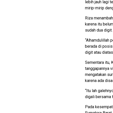
lebih jauh lagi 
mirip-mirip den
Riza menambahka
karena itu belu
sudah dua digit.
“Alhamdulillah po
berada di posisi
digit atau diat
Sementara itu, 
tanggapannya vi
mengatakan surv
karena ada disa
“Itu lah galehn
digali bersama t
Pada kesempatan
Sumatera Barat t