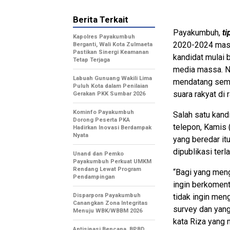
Berita Terkait
Payakumbuh,
ti
Kapolres Payakumbuh
2020-2024 masih
Berganti, Wali Kota Zulmaeta
Pastikan Sinergi Keamanan
kandidat mulai 
Tetap Terjaga
media massa. N
Labuah Gunuang Wakili Lima
mendatang sema
Puluh Kota dalam Penilaian
suara rakyat di 
Gerakan PKK Sumbar 2026
Kominfo Payakumbuh
Salah satu kand
Dorong Peserta PKA
telepon, Kamis 
Hadirkan Inovasi Berdampak
Nyata
yang beredar it
dipublikasi terl
Unand dan Pemko
Payakumbuh Perkuat UMKM
Rendang Lewat Program
“Bagi yang menge
Pendampingan
ingin berkomenta
Disparpora Payakumbuh
tidak ingin meng
Canangkan Zona Integritas
survey dan yang
Menuju WBK/WBBM 2026
kata Riza yang
Antisipasi Bencana, BPBD