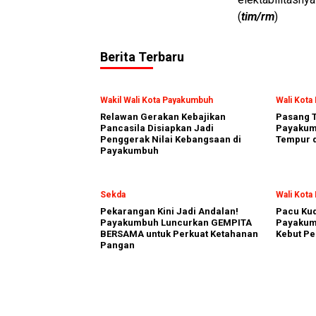
(
tim/rm
)
Berita Terbaru
Wakil Wali Kota Payakumbuh
Wali Kot
Relawan Gerakan Kebajikan
Pasang T
Pancasila Disiapkan Jadi
Payakumb
Penggerak Nilai Kebangsaan di
Tempur d
Payakumbuh
Sekda
Wali Kot
Pekarangan Kini Jadi Andalan!
Pacu Kud
Payakumbuh Luncurkan GEMPITA
Payakum
BERSAMA untuk Perkuat Ketahanan
Kebut Pe
Pangan