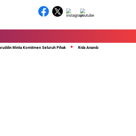
in Minta Komitmen Seluruh Pihak
Rida Ananda Di Kukuhkan Sebagai Sekr