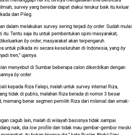
miah, survey yang beredar dapat diakui terukur baik itu keluar
lkada dan Pileg.
an dalam melakukan survey sering terjadi
by order
. Sudah mulai
i itu. Tentu saja itu untuk pembentukan opini masyarakat,
dikeluarkan
by order
, masyarakat akan terpengaruh.
 untuk pilkada ini secara keseluruhan di Indonesia, yang
by
adi tren,” ujarnya.
slan menyebut di Sumbar beberapa calon dikerdilkan dengan
sannya
by order
.
ali kepada Riza Falepi, malah untuk survey internal Riza,
g tidak di publis, malahan Riza berada di nomor 3 besar
t, memang benar segmen pemilih Riza dari milenial dan emak-
gan cagub lain, malah di wilayah basisnya tidak sampai.
dang naik, dia
low profile
dan tidak mau gembar-gembor meski
 meningkat, itu bukan tipenya dia,” kata Ruslan Abdul Gani.