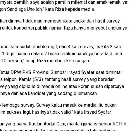
ternyata pemilih saya adalah pemilih milenial dan emak-emak, ya
gan Sandiaga Uno lah,” kata Riza kepada media.
n dirinya tidak mau mempublikasi angka dari hasil survey,
m untuk konsumsi publik, namun Riza hanya menyebut angkanya
sisi kita sudah double digit, dari 4 kali survey, itu kita 2 kali
 1 digit, namun dalam 2 bulan terakhir hasilnya berada di dua
as 10 persen,” tutup Riza memberi keterangan.
Ketua DPW PKS Provinsi Sumbar Irsyad Syafar saat dimintai
a telpon, Kamis (5/3). tentang hasil survey yang beredar
ey yang dipublis di media online atau koran susah dipercaya
innya dan ada kandidat yang sedang dilemahkan.
yo lembaga survey. Survey kalau masuk ke media, itu bukan
im sukses lagi, hasilnya tidak valid,” kata Irsyad Syafar.
 yang sama Ruslan Abdul Gani, mantan jurnalis senior RCTI di
urut menanggapi hal ini, dirinya mengatakan bila berbicara