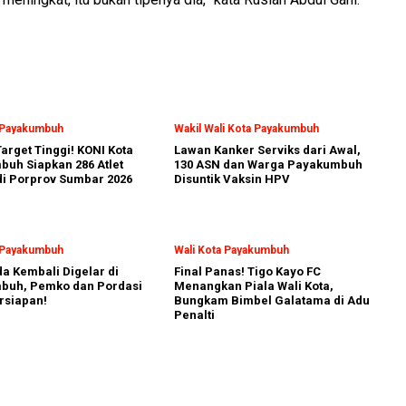
a Payakumbuh
Wakil Wali Kota Payakumbuh
arget Tinggi! KONI Kota
Lawan Kanker Serviks dari Awal,
uh Siapkan 286 Atlet
130 ASN dan Warga Payakumbuh
i Porprov Sumbar 2026
Disuntik Vaksin HPV
a Payakumbuh
Wali Kota Payakumbuh
a Kembali Digelar di
Final Panas! Tigo Kayo FC
buh, Pemko dan Pordasi
Menangkan Piala Wali Kota,
rsiapan!
Bungkam Bimbel Galatama di Adu
Penalti