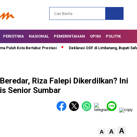
PERISTIWA
NASIONAL
PEMERINTAHAN
OPINI
POLITIK
uh Kota Bertabur Prestasi
Deklarasi ODF di Limbanang, Bupati Safarudd
eredar, Riza Falepi Dikerdilkan? Ini
is Senior Sumbar
A
A
A