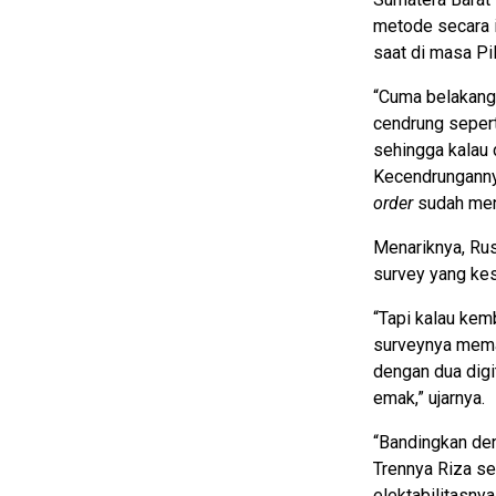
metode secara il
saat di masa Pi
“Cuma belakang
cendrung sepert
sehingga kalau 
Kecendrungannya
order
sudah menj
Menariknya, Ru
survey yang ke
“Tapi kalau kemb
surveynya meman
dengan dua digi
emak,” ujarnya.
“Bandingkan den
Trennya Riza se
elektabilitasnya