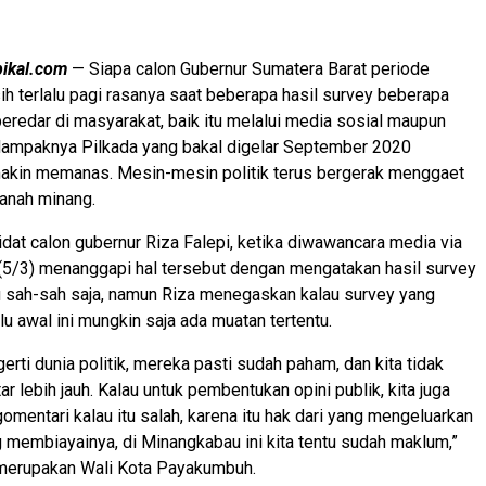
pikal.com
— Siapa calon Gubernur Sumatera Barat periode
 terlalu pagi rasanya saat beberapa hasil survey beberapa
beredar di masyarakat, baik itu melalui media sosial maupun
ampaknya Pilkada yang bakal digelar September 2020
kin memanas. Mesin-mesin politik terus bergerak menggaet
ranah minang.
idat calon gubernur Riza Falepi, ketika diwawancara media via
(5/3) menanggapi hal tersebut dengan mengatakan hasil survey
u sah-sah saja, namun Riza menegaskan kalau survey yang
alu awal ini mungkin saja ada muatan tertentu.
rti dunia politik, mereka pasti sudah paham, dan kita tidak
r lebih jauh. Kalau untuk pembentukan opini publik, kita juga
omentari kalau itu salah, karena itu hak dari yang mengeluarkan
 membiayainya, di Minangkabau ini kita tentu sudah maklum,”
 merupakan Wali Kota Payakumbuh.