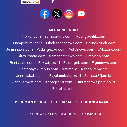
MEDIA NETWORK
Tipikal.com
Sumbartime.com
Ruangpolitik.com
Suarapribumi.co.id
Pilarbangsanews.com
Salingkaluak.com
Jernihnews.com
Padangexpo.com
Yutelnews.com
cMczone.com
Kliksumatra.com
Semangatnews.com
Presindo.com
Beritasatu.com
Rakyatpos.id
Basangek.com
Figurnews.com
Beritapayakumbuh.com
Ontime.id
Kabasumbar.net
Jendelakaba.com
Payakumbuhpos.id
Sumbar24jam.id
Jangkarpost.com
Kabarpolisi.com
Tribratanews.polri.go.id
Patrolisiber.id
PEDOMAN BERITA
REDAKSI
HUBUNGI KAMI
COPYRIGHT © 2026 TIPIKAL ONLINE - ALL RIGHTS RESERVED