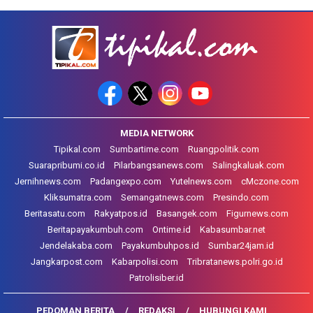
MEDIA NETWORK
Tipikal.com
Sumbartime.com
Ruangpolitik.com
Suarapribumi.co.id
Pilarbangsanews.com
Salingkaluak.com
Jernihnews.com
Padangexpo.com
Yutelnews.com
cMczone.com
Kliksumatra.com
Semangatnews.com
Presindo.com
Beritasatu.com
Rakyatpos.id
Basangek.com
Figurnews.com
Beritapayakumbuh.com
Ontime.id
Kabasumbar.net
Jendelakaba.com
Payakumbuhpos.id
Sumbar24jam.id
Jangkarpost.com
Kabarpolisi.com
Tribratanews.polri.go.id
Patrolisiber.id
PEDOMAN BERITA
REDAKSI
HUBUNGI KAMI