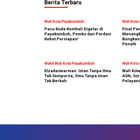
Berita Terbaru
Wali Kota Payakumbuh
Wali Kot
Pacu Kuda Kembali Digelar di
Final Pa
Payakumbuh, Pemko dan Pordasi
Menangka
Kebut Persiapan!
Bungkam
Penalti
Wakil Wali Kota Payakumbuh
Wali Kot
Elzadaswarman: Iman Tanpa Ilmu
Wali Kot
Tak Sempurna, Ilmu Tanpa Iman
ASN, Sor
Tak Berkah
Pelayan