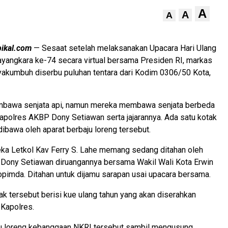
A
A
A
pikal.com
— Sesaat setelah melaksanakan Upacara Hari Ulang
yangkara ke-74 secara virtual bersama Presiden RI, markas
akumbuh diserbu puluhan tentara dari Kodim 0306/50 Kota,
bawa senjata api, namun mereka membawa senjata berbeda
apolres AKBP Dony Setiawan serta jajarannya. Ada satu kotak
dibawa oleh aparat berbaju loreng tersebut.
a Letkol Kav Ferry S. Lahe memang sedang ditahan oleh
Dony Setiawan diruangannya bersama Wakil Wali Kota Erwin
pimda. Ditahan untuk dijamu sarapan usai upacara bersama.
tak tersebut berisi kue ulang tahun yang akan diserahkan
Kapolres.
u loreng kebanggaan NKRI tersebut sambil mengusung