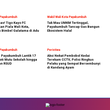
a Payakumbuh
Wakil Wali Kota Payakumbuh
nas! Tigo Kayo FC
Tak Mau UMKM Tertinggal,
n Piala Wali Kota,
Payakumbuh Tancap Gas Bangun
 Bimbel Galatama di Adu
Ekosistem Halal
a Payakumbuh
Peristiwa
a Payakumbuh Lantik 17
Aksi Nekat Pembobol Kedai
oti Mutu Sekolah hingga
Terekam CCTV, Polisi Ringkus
an RSUD
Pelaku yang Sempat Bersembunyi
di Kandang Ayam