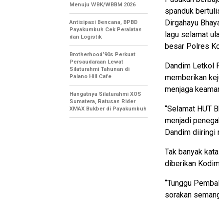
Menuju WBK/WBBM 2026
spanduk bertul
Dirgahayu Bhay
Antisipasi Bencana, BPBD
Payakumbuh Cek Peralatan
lagu selamat ul
dan Logistik
besar Polres K
Brotherhood’90s Perkuat
Persaudaraan Lewat
Dandim Letkol F
Silaturahmi Tahunan di
memberikan kej
Palano Hill Cafe
menjaga keama
Hangatnya Silaturahmi XOS
Sumatera, Ratusan Rider
“Selamat HUT B
XMAX Bukber di Payakumbuh
menjadi penegak
Dandim diiringi
Tak banyak kata
diberikan Kodi
“Tunggu Pembala
sorakan semanga