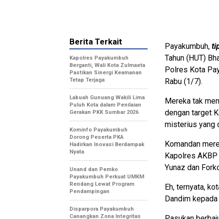
Berita Terkait
Payakumbuh,
ti
Tahun (HUT) Bha
Kapolres Payakumbuh
Berganti, Wali Kota Zulmaeta
Polres Kota Pay
Pastikan Sinergi Keamanan
Tetap Terjaga
Rabu (1/7).
Labuah Gunuang Wakili Lima
Mereka tak mem
Puluh Kota dalam Penilaian
dengan target K
Gerakan PKK Sumbar 2026
misterius yang 
Kominfo Payakumbuh
Dorong Peserta PKA
Komandan merek
Hadirkan Inovasi Berdampak
Nyata
Kapolres AKBP 
Yunaz dan Forko
Unand dan Pemko
Payakumbuh Perkuat UMKM
Rendang Lewat Program
Eh, ternyata, ko
Pendampingan
Dandim kepada 
Disparpora Payakumbuh
Canangkan Zona Integritas
Pasukan berbaj