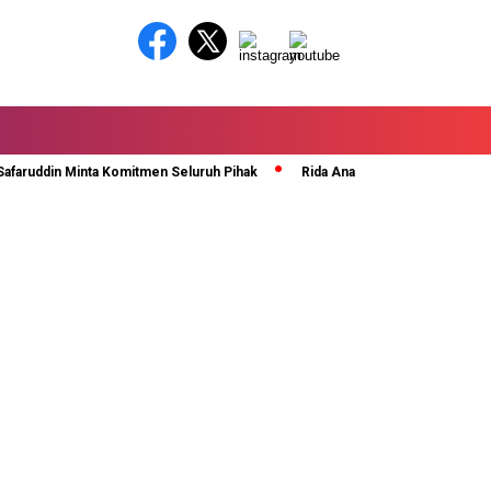
ddin Minta Komitmen Seluruh Pihak
Rida Ananda Di Kukuhkan Sebagai Se