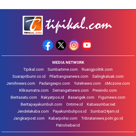
MEDIA NETWORK
Tipikal.com
Sumbartime.com
Ruangpolitik.com
Suarapribumi.co.id
Pilarbangsanews.com
Salingkaluak.com
Jernihnews.com
Padangexpo.com
Yutelnews.com
cMczone.com
Kliksumatra.com
Semangatnews.com
Presindo.com
Beritasatu.com
Rakyatpos.id
Basangek.com
Figurnews.com
Beritapayakumbuh.com
Ontime.id
Kabasumbar.net
Jendelakaba.com
Payakumbuhpos.id
Sumbar24jam.id
Jangkarpost.com
Kabarpolisi.com
Tribratanews.polri.go.id
Patrolisiber.id