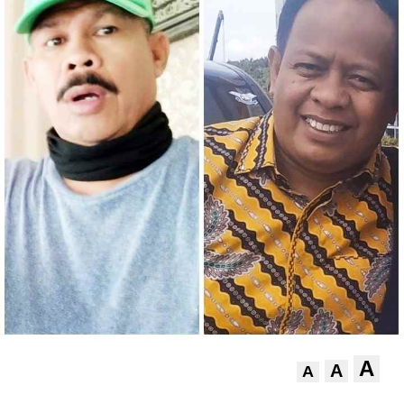
A
A
A