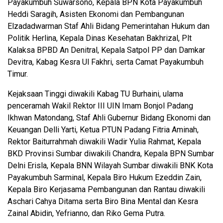
Payakumbuh Suwarsono, Kepala BPN Kota Payakumbuh
Heddi Saragih, Asisten Ekonomi dan Pembangunan
Elzadadwarman Staf Ahli Bidang Pemerintahan Hukum dan
Politik Herlina, Kepala Dinas Kesehatan Bakhrizal, Plt
Kalaksa BPBD An Denitral, Kepala Satpol PP dan Damkar
Devitra, Kabag Kesra Ul Fakhri, serta Camat Payakumbuh
Timur.
Kejaksaan Tinggi diwakili Kabag TU Burhaini, ulama
penceramah Wakil Rektor III UIN Imam Bonjol Padang
Ikhwan Matondang, Staf Ahli Gubernur Bidang Ekonomi dan
Keuangan Delli Yarti, Ketua PTUN Padang Fitria Aminah,
Rektor Baiturrahmah diwakili Wadir Yulia Rahmat, Kepala
BKD Provinsi Sumbar diwakili Chandra, Kepala BPN Sumbar
Delni Erisla, Kepala BNN Wilayah Sumbar diwakili BNK Kota
Payakumbuh Sarminal, Kepala Biro Hukum Ezeddin Zain,
Kepala Biro Kerjasama Pembangunan dan Rantau diwakili
Aschari Cahya Ditama serta Biro Bina Mental dan Kesra
Zainal Abidin, Yefrianno, dan Riko Gema Putra.