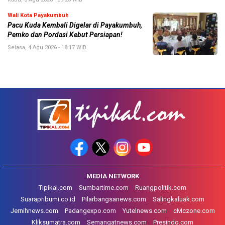
Wali Kota Payakumbuh
Pacu Kuda Kembali Digelar di Payakumbuh,
Pemko dan Pordasi Kebut Persiapan!
Selasa, 4 Agu 2026 - 18:17 WIB
MEDIA NETWORK
Tipikal.com
Sumbartime.com
Ruangpolitik.com
Suarapribumi.co.id
Pilarbangsanews.com
Salingkaluak.com
Jernihnews.com
Padangexpo.com
Yutelnews.com
cMczone.com
Kliksumatra.com
Semangatnews.com
Presindo.com