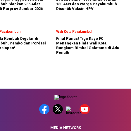
uh Siapkan 286 Atlet
130 ASN dan Warga Payakumbuh
i Porprov Sumbar 2026
Disuntik Vaksin HPV
a Payakumbuh
Wali Kota Payakumbuh
a Kembali Digelar di
Final Panas! Tigo Kayo FC
buh, Pemko dan Pordasi
Menangkan Piala Wali Kota,
rsiapan!
Bungkam Bimbel Galatama di Adu
Penalti
MEDIA NETWORK