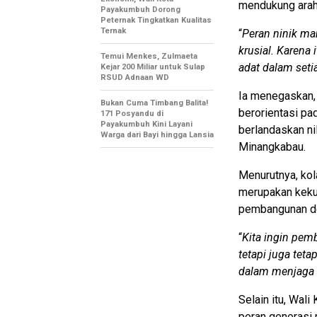
mendukung arah
Payakumbuh Dorong
Peternak Tingkatkan Kualitas
Ternak
“
Peran ninik m
krusial. Karena 
Temui Menkes, Zulmaeta
adat dalam set
Kejar 200 Miliar untuk Sulap
RSUD Adnaan WD
Ia menegaskan,
Bukan Cuma Timbang Balita!
berorientasi pa
171 Posyandu di
Payakumbuh Kini Layani
berlandaskan nil
Warga dari Bayi hingga Lansia
Minangkabau.
Menurutnya, kol
merupakan keku
pembangunan deng
“
Kita ingin pem
tetapi juga tet
dalam menjaga n
Selain itu, Wal
peran generasi 