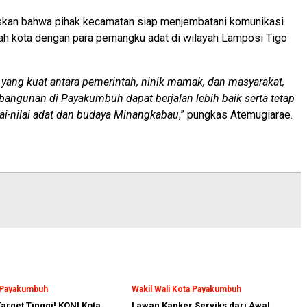
skan bahwa pihak kecamatan siap menjembatani komunikasi
ah kota dengan para pemangku adat di wilayah Lamposi Tigo
 yang kuat antara pemerintah, ninik mamak, dan masyarakat,
angunan di Payakumbuh dapat berjalan lebih baik serta tetap
lai-nilai adat dan budaya Minangkabau
,” pungkas Atemugiarae.
a Payakumbuh
Wakil Wali Kota Payakumbuh
arget Tinggi! KONI Kota
Lawan Kanker Serviks dari Awal,