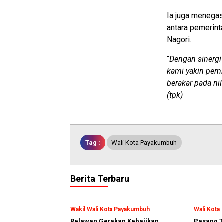
Ia juga menega
antara pemerint
Nagori.
“
Dengan sinergi
kami yakin pemb
berakar pada ni
(tpk)
Tag :
Wali Kota Payakumbuh
Berita Terbaru
Wakil Wali Kota Payakumbuh
Wali Kot
Relawan Gerakan Kebajikan
Pasang T