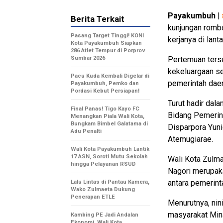
Payakumbuh
|
Berita Terkait
kunjungan rombo
Pasang Target Tinggi! KONI
kerjanya di lan
Kota Payakumbuh Siapkan
286 Atlet Tempur di Porprov
Sumbar 2026
Pertemuan ters
kekeluargaan se
Pacu Kuda Kembali Digelar di
pemerintah daer
Payakumbuh, Pemko dan
Pordasi Kebut Persiapan!
Turut hadir dal
Final Panas! Tigo Kayo FC
Bidang Pemerin
Menangkan Piala Wali Kota,
Bungkam Bimbel Galatama di
Disparpora Yuni
Adu Penalti
Atemugiarae.
Wali Kota Payakumbuh Lantik
17 ASN, Soroti Mutu Sekolah
Wali Kota Zulm
hingga Pelayanan RSUD
Nagori merupak
antara pemerint
Lalu Lintas di Pantau Kamera,
Wako Zulmaeta Dukung
Penerapan ETLE
Menurutnya, nin
masyarakat Mina
Kambing PE Jadi Andalan
Ekonomi, Wali Kota