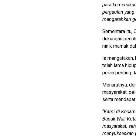
para kemenakan
pergaulan yang
mengarahkan gen
Sementara itu,
dukungan penuh
ninik mamak da
Ia mengatakan, 
telah lama hid
peran penting d
Menurutnya, den
masyarakat, pel
serta mendapat 
“
Kami di Kecama
Bapak Wali Kot
masyarakat, se
menyukseskan 