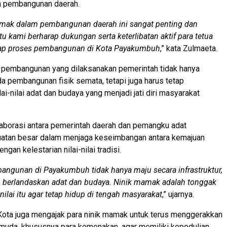
 pembangunan daerah.
amak dalam pembangunan daerah ini sangat penting dan
itu kami berharap dukungan serta keterlibatan aktif para tetua
iap proses pembangunan di Kota Payakumbuh
,” kata Zulmaeta.
 pembangunan yang dilaksanakan pemerintah tidak hanya
da pembangunan fisik semata, tetapi juga harus tetap
ai-nilai adat dan budaya yang menjadi jati diri masyarakat
aborasi antara pemerintah daerah dan pemangku adat
atan besar dalam menjaga keseimbangan antara kemajuan
an kelestarian nilai-nilai tradisi.
bangunan di Payakumbuh tidak hanya maju secara infrastruktur,
ap berlandaskan adat dan budaya. Ninik mamak adalah tonggak
ilai itu agar tetap hidup di tengah masyarakat
,” ujarnya.
i Kota juga mengajak para ninik mamak untuk terus menggerakkan
muda, khususnya para kemenakan, agar memiliki kepedulian