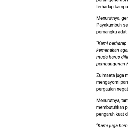
terhadap kampun
Menurutnya, ge
Payakumbuh sehi
pemangku adat 
“
Kami berharap
kemenakan agar
muda harus dili
pembangunan K
Zulmaeta juga 
mengayomi para
pergaulan negat
Menurutnya, tan
membutuhkan per
pengaruh kuat d
“
Kami juga ber