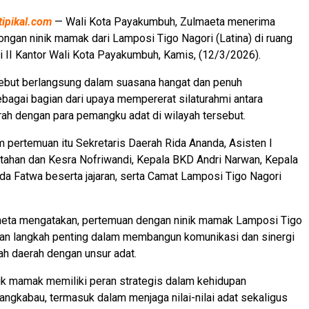
tipikal.com
— Wali Kota Payakumbuh, Zulmaeta menerima
ngan ninik mamak dari Lamposi Tigo Nagori (Latina) di ruang
tai II Kantor Wali Kota Payakumbuh, Kamis, (12/3/2026).
ebut berlangsung dalam suasana hangat dan penuh
bagai bagian dari upaya mempererat silaturahmi antara
ah dengan para pemangku adat di wilayah tersebut.
am pertemuan itu Sekretaris Daerah Rida Ananda, Asisten I
tahan dan Kesra Nofriwandi, Kepala BKD Andri Narwan, Kepala
da Fatwa beserta jajaran, serta Camat Lamposi Tigo Nagori
aeta mengatakan, pertemuan dengan ninik mamak Lamposi Tigo
an langkah penting dalam membangun komunikasi dan sinergi
ah daerah dengan unsur adat.
ik mamak memiliki peran strategis dalam kehidupan
ngkabau, termasuk dalam menjaga nilai-nilai adat sekaligus