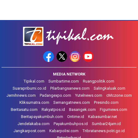
MEDIA NETWORK
Tipikal.com
Sumbartime.com
Ruangpolitik.com
Suarapribumi.co.id
Pilarbangsanews.com
Salingkaluak.com
Jernihnews.com
Padangexpo.com
Yutelnews.com
cMczone.com
Kliksumatra.com
Semangatnews.com
Presindo.com
Beritasatu.com
Rakyatpos.id
Basangek.com
Figurnews.com
Beritapayakumbuh.com
Ontime.id
Kabasumbar.net
Jendelakaba.com
Payakumbuhpos.id
Sumbar24jam.id
Jangkarpost.com
Kabarpolisi.com
Tribratanews.polri.go.id
Patrolisiber.id