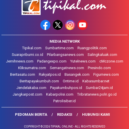
MEDIA NETWORK
Tipikal.com
Sumbartime.com
Ruangpolitik.com
Suarapribumi.co.id
Pilarbangsanews.com
Salingkaluak.com
Jernihnews.com
Padangexpo.com
Yutelnews.com
cMczone.com
Kliksumatra.com
Semangatnews.com
Presindo.com
Beritasatu.com
Rakyatpos.id
Basangek.com
Figurnews.com
Beritapayakumbuh.com
Ontime.id
Kabasumbar.net
Jendelakaba.com
Payakumbuhpos.id
Sumbar24jam.id
Jangkarpost.com
Kabarpolisi.com
Tribratanews.polri.go.id
Patrolisiber.id
PEDOMAN BERITA
REDAKSI
HUBUNGI KAMI
COPYRIGHT © 2026 TIPIKAL ONLINE - ALL RIGHTS RESERVED