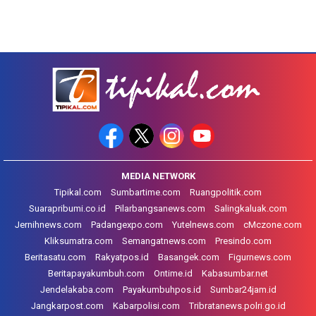
MEDIA NETWORK
Tipikal.com
Sumbartime.com
Ruangpolitik.com
Suarapribumi.co.id
Pilarbangsanews.com
Salingkaluak.com
Jernihnews.com
Padangexpo.com
Yutelnews.com
cMczone.com
Kliksumatra.com
Semangatnews.com
Presindo.com
Beritasatu.com
Rakyatpos.id
Basangek.com
Figurnews.com
Beritapayakumbuh.com
Ontime.id
Kabasumbar.net
Jendelakaba.com
Payakumbuhpos.id
Sumbar24jam.id
Jangkarpost.com
Kabarpolisi.com
Tribratanews.polri.go.id