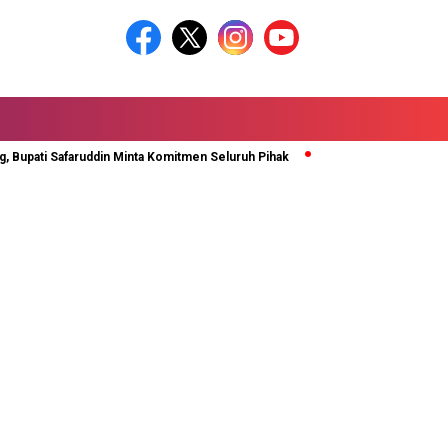
Bupati Safaruddin Minta Komitmen Seluruh Pihak
Rida Ananda Di Kukuhka