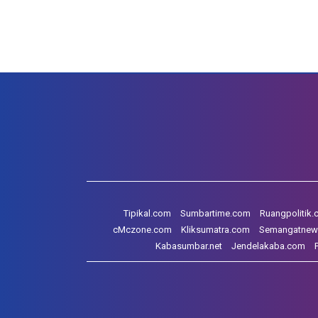
Tipikal.com
Sumbartime.com
Ruangpolitik
cMczone.com
Kliksumatra.com
Semangatnew
Kabasumbar.net
Jendelakaba.com