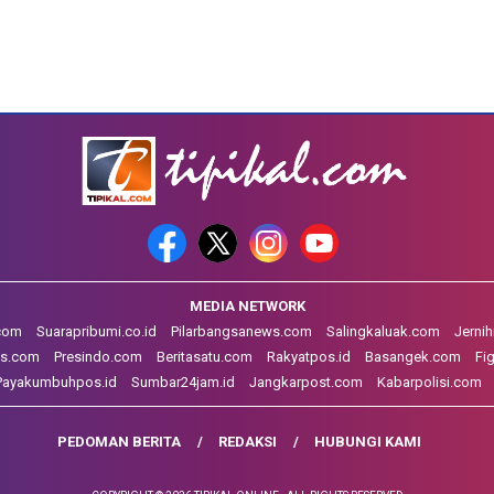
MEDIA NETWORK
.com
Suarapribumi.co.id
Pilarbangsanews.com
Salingkaluak.com
Jerni
s.com
Presindo.com
Beritasatu.com
Rakyatpos.id
Basangek.com
Fi
Payakumbuhpos.id
Sumbar24jam.id
Jangkarpost.com
Kabarpolisi.com
PEDOMAN BERITA
REDAKSI
HUBUNGI KAMI