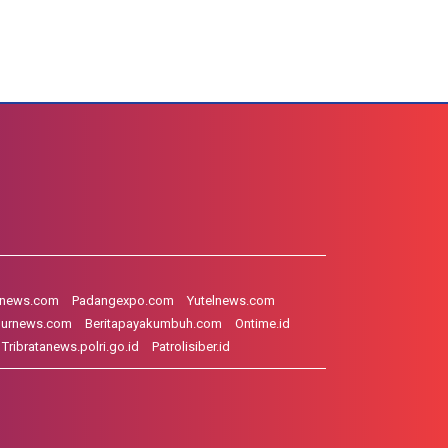
hnews.com
Padangexpo.com
Yutelnews.com
gurnews.com
Beritapayakumbuh.com
Ontime.id
Tribratanews.polri.go.id
Patrolisiber.id