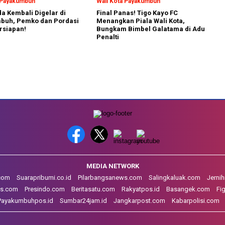
a Payakumbuh
Wali Kota Payakumbuh
a Kembali Digelar di
Final Panas! Tigo Kayo FC
buh, Pemko dan Pordasi
Menangkan Piala Wali Kota,
rsiapan!
Bungkam Bimbel Galatama di Adu
Penalti
MEDIA NETWORK
.com
Suarapribumi.co.id
Pilarbangsanews.com
Salingkaluak.com
Jerni
s.com
Presindo.com
Beritasatu.com
Rakyatpos.id
Basangek.com
Fi
Payakumbuhpos.id
Sumbar24jam.id
Jangkarpost.com
Kabarpolisi.com