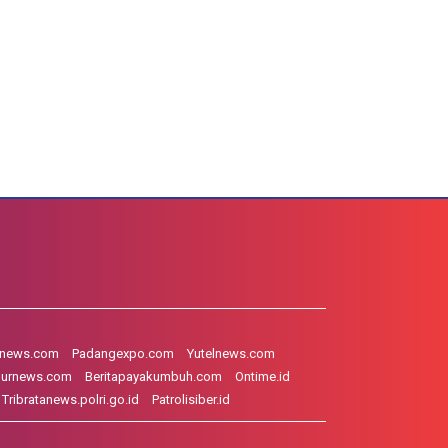
hnews.com
Padangexpo.com
Yutelnews.com
gurnews.com
Beritapayakumbuh.com
Ontime.id
Tribratanews.polri.go.id
Patrolisiber.id