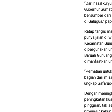
“Dari hasil kun
Gubernur Sumate
bersumber dari 
di Galugua,” pap
Ratap tangis ma
punya jalan di 
Kecamatan Gunu
dipergunakan un
Baruah Gunuang-
dimanfaatkan un
“Perhatian untuk
bagian dari mis
ungkap Safarudd
Dengan meningka
peningkatan kua
pinggiran, tak 
provinsi/ kabup