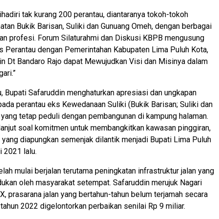
ihadiri tak kurang 200 perantau, diantaranya tokoh-tokoh
tan Bukik Barisan, Suliki dan Gunuang Omeh, dengan berbagai
dan profesi. Forum Silaturahmi dan Diskusi KBPB mengusung
as Perantau dengan Pemerintahan Kabupaten Lima Puluh Kota,
in Dt Bandaro Rajo dapat Mewujudkan Visi dan Misinya dalam
ari.”
u, Bupati Safaruddin menghaturkan apresiasi dan ungkapan
pada perantau eks Kewedanaan Suliki (Bukik Barisan; Suliki dan
yang tetap peduli dengan pembangunan di kampung halaman.
 lanjut soal komitmen untuk membangkitkan kawasan pinggiran,
, yang diapungkan semenjak dilantik menjadi Bupati Lima Puluh
 2021 lalu.
lah mulai berjalan terutama peningkatan infrastruktur jalan yang
ndukan oleh masyarakat setempat. Safaruddin merujuk Nagari
IX, prasarana jalan yang bertahun-tahun belum terjamah secara
 tahun 2022 digelontorkan perbaikan senilai Rp 9 miliar.