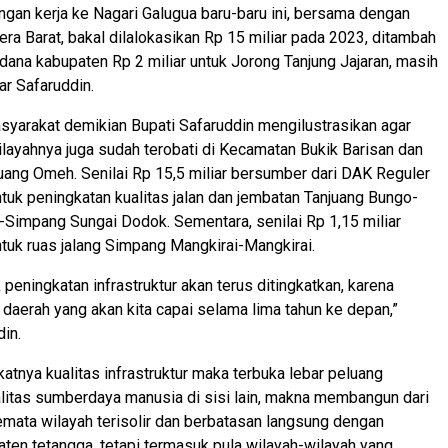
jungan kerja ke Nagari Galugua baru-baru ini, bersama dengan
ra Barat, bakal dilalokasikan Rp 15 miliar pada 2023, ditambah
dana kabupaten Rp 2 miliar untuk Jorong Tanjung Jajaran, masih
ar Safaruddin.
syarakat demikian Bupati Safaruddin mengilustrasikan agar
wilayahnya juga sudah terobati di Kecamatan Bukik Barisan dan
ang Omeh. Senilai Rp 15,5 miliar bersumber dari DAK Reguler
tuk peningkatan kualitas jalan dan jembatan Tanjuang Bungo-
Simpang Sungai Dodok. Sementara, senilai Rp 1,15 miliar
tuk ruas jalang Simpang Mangkirai-Mangkirai.
 peningkatan infrastruktur akan terus ditingkatkan, karena
i daerah yang akan kita capai selama lima tahun ke depan,”
in.
tnya kualitas infrastruktur maka terbuka lebar peluang
litas sumberdaya manusia di sisi lain, makna membangun dari
semata wilayah terisolir dan berbatasan langsung dengan
aten tetangga, tetapi termasuk pula wilayah-wilayah yang