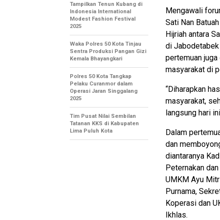
Tampilkan Tenun Kubang di
Mengawali forum
Indonesia International
Modest Fashion Festival
Sati Nan Batua
2025
Hijriah antara 
Waka Polres 50 Kota Tinjau
di Jabodetabek 
Sentra Produksi Pangan Gizi
pertemuan juga 
Kemala Bhayangkari
masyarakat di 
Polres 50 Kota Tangkap
Pelaku Curanmor dalam
“Diharapkan has
Operasi Jaran Singgalang
2025
masyarakat, seh
langsung hari in
Tim Pusat Nilai Sembilan
Tatanan KKS di Kabupaten
Lima Puluh Kota
Dalam pertemua
dan memboyong 
diantaranya Kad
Peternakan dan
UMKM Ayu Mitri
Purnama, Sekret
Koperasi dan UK
Ikhlas.