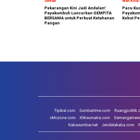
Sekda
Wali Kot
Pekarangan Kini Jadi Andalan!
Pacu Kud
Payakumbuh Luncurkan GEMPITA
Payakum
BERSAMA untuk Perkuat Ketahanan
Kebut Pe
Pangan
Tipikal.com
Sumbartime.com
Ruangpolitik
cMczone.com
Kliksumatra.com
Semangatnew
Kabasumbar.net
Jendelakaba.com