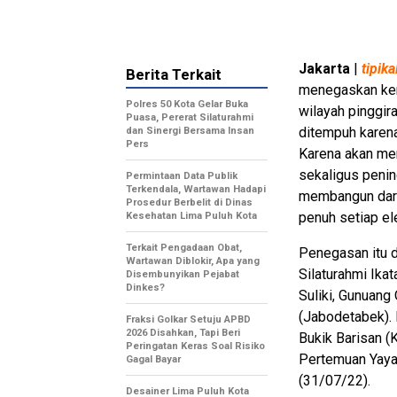
Jakarta
|
tipik
Berita Terkait
menegaskan kem
Polres 50 Kota Gelar Buka
wilayah pinggir
Puasa, Pererat Silaturahmi
ditempuh karena
dan Sinergi Bersama Insan
Pers
Karena akan me
sekaligus peni
Permintaan Data Publik
Terkendala, Wartawan Hadapi
membangun dari 
Prosedur Berbelit di Dinas
penuh setiap el
Kesehatan Lima Puluh Kota
Terkait Pengadaan Obat,
Penegasan itu 
Wartawan Diblokir, Apa yang
Silaturahmi Ika
Disembunyikan Pejabat
Dinkes?
Suliki, Gunuang
(Jabodetabek).
Fraksi Golkar Setuju APBD
2026 Disahkan, Tapi Beri
Bukik Barisan (
Peringatan Keras Soal Risiko
Pertemuan Yayas
Gagal Bayar
(31/07/22).
Desainer Lima Puluh Kota