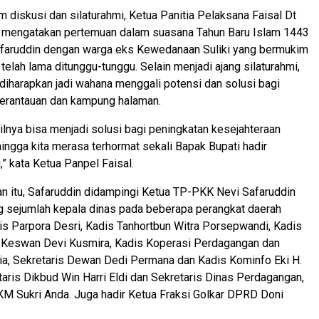
 diskusi dan silaturahmi, Ketua Panitia Pelaksana Faisal Dt
h mengatakan pertemuan dalam suasana Tahun Baru Islam 1443
Safaruddin dengan warga eks Kewedanaan Suliki yang bermukim
telah lama ditunggu-tunggu. Selain menjadi ajang silaturahmi,
diharapkan jadi wahana menggali potensi dan solusi bagi
perantauan dan kampung halaman.
ilnya bisa menjadi solusi bagi peningkatan kesejahteraan
ingga kita merasa terhormat sekali Bapak Bupati hadir
i,” kata Ketua Panpel Faisal.
n itu, Safaruddin didampingi Ketua TP-PKK Nevi Safaruddin
sejumlah kepala dinas pada beberapa perangkat daerah
is Parpora Desri, Kadis Tanhortbun Witra Porsepwandi, Kadis
 Keswan Devi Kusmira, Kadis Koperasi Perdagangan dan
a, Sekretaris Dewan Dedi Permana dan Kadis Kominfo Eki H.
aris Dikbud Win Harri Eldi dan Sekretaris Dinas Perdagangan,
M Sukri Anda. Juga hadir Ketua Fraksi Golkar DPRD Doni