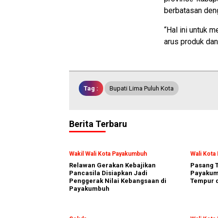
berbatasan den
“Hal ini untuk m
arus produk dan
Tag :
Bupati Lima Puluh Kota
Berita Terbaru
Wakil Wali Kota Payakumbuh
Wali Kot
Relawan Gerakan Kebajikan
Pasang T
Pancasila Disiapkan Jadi
Payakumb
Penggerak Nilai Kebangsaan di
Tempur d
Payakumbuh