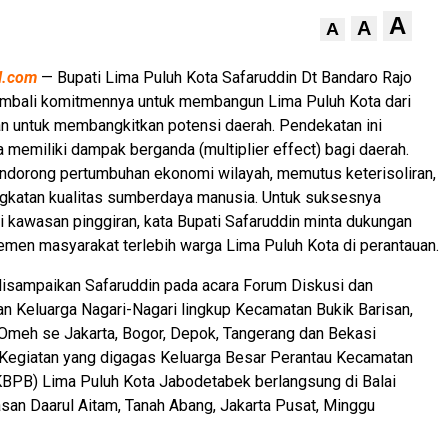
A
A
A
al.com
— Bupati Lima Puluh Kota Safaruddin Dt Bandaro Rajo
bali komitmennya untuk membangun Lima Puluh Kota dari
an untuk membangkitkan potensi daerah. Pendekatan ini
 memiliki dampak berganda (multiplier effect) bagi daerah.
ndorong pertumbuhan ekonomi wilayah, memutus keterisoliran,
ngkatan kualitas sumberdaya manusia. Untuk suksesnya
kawasan pinggiran, kata Bupati Safaruddin minta dukungan
emen masyarakat terlebih warga Lima Puluh Kota di perantauan.
disampaikan Safaruddin pada acara Forum Diskusi dan
tan Keluarga Nagari-Nagari lingkup Kecamatan Bukik Barisan,
 Omeh se Jakarta, Bogor, Depok, Tangerang dan Bekasi
 Kegiatan yang digagas Keluarga Besar Perantau Kecamatan
KBPB) Lima Puluh Kota Jabodetabek berlangsung di Balai
an Daarul Aitam, Tanah Abang, Jakarta Pusat, Minggu