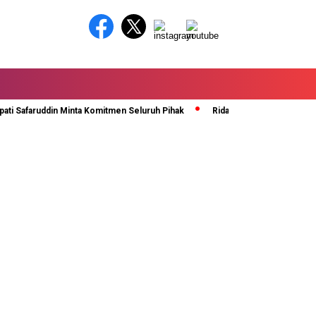
ruddin Minta Komitmen Seluruh Pihak
Rida Ananda Di Kukuhkan Sebagai 