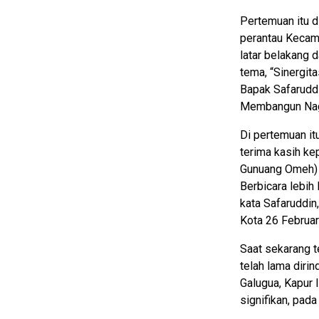
Pertemuan itu d
perantau Kecama
latar belakang 
tema, “Sinergit
Bapak Safarudd
Membangun Nag
Di pertemuan it
terima kasih ke
Gunuang Omeh) 
Berbicara lebih
kata Safaruddin
Kota 26 Februari
Saat sekarang te
telah lama diri
Galugua, Kapur 
signifikan, pada