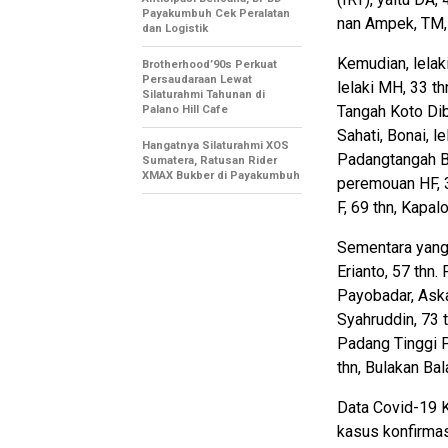
Payakumbuh Cek Peralatan
nan Ampek, TM, 
dan Logistik
Kemudian, lela
Brotherhood’90s Perkuat
Persaudaraan Lewat
lelaki MH, 33 th
Silaturahmi Tahunan di
Tangah Koto Dib
Palano Hill Cafe
Sahati, Bonai, le
Hangatnya Silaturahmi XOS
Padangtangah B
Sumatera, Ratusan Rider
XMAX Bukber di Payakumbuh
peremouan HF, 3
F, 69 thn, Kapal
Sementara yang 
Erianto, 57 thn
Payobadar, Aska
Syahruddin, 73 
Padang Tinggi Pi
thn, Bulakan Bal
Data Covid-19 K
kasus konfirmas