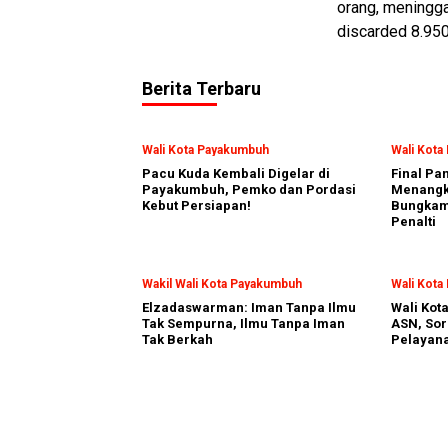
orang, meningga
discarded 8.950
Berita Terbaru
Wali Kota Payakumbuh
Wali Kot
Pacu Kuda Kembali Digelar di
Final Pa
Payakumbuh, Pemko dan Pordasi
Menangka
Kebut Persiapan!
Bungkam
Penalti
Wakil Wali Kota Payakumbuh
Wali Kot
Elzadaswarman: Iman Tanpa Ilmu
Wali Kot
Tak Sempurna, Ilmu Tanpa Iman
ASN, Sor
Tak Berkah
Pelayan