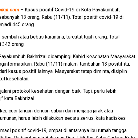
pikal.com
– Kasus positif Covid-19 di Kota Payakumbuh,
sebanyak 13 orang, Rabu (11/11). Total positif covid-19 di
jadi 445 orang.
sembuh atau bebas karantina, tercatat tujuh orang. Total
 342 orang.
Payakumbuh Bakhrizal didampingi Kabid Kesehatan Masyarakat
ginformasikan, Rabu (11/11) malam, tambahan 13 positif itu,
dari kasus positif lainnya. Masyarakat tetap diminta, disiplin
kol kesehatan.
alani protokol kesehatan dengan baik. Tapi, perlu lebih
,” kata Bakhrizal.
r, cuci tangan dengan sabun dan menjaga jarak atau
umunan, harus lebih dilakukan secara serius, kata kadiskes.
irmasi positif covid-19, empat di antaranya ibu rumah tangga
 45 thn, Padangtangah Balai nan Duo, I, 58 thn, Kubu Gadang Koto