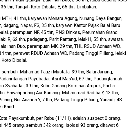
36 thn, Tangah Koto Dibalai, E, 65 thn, Limbukan.
ki MTH, 41 thn, karyawan Menara Agung, Nunang Daya Bangun,
n, dagang, Napar, FS, 35 thn, karyawn Kantor Pajak Balai Baru
alai, perempuan NF, 45 thn, PNS Dinkes, Perumahan Grand
laki R, 62 thn, pedagang, Parit Rantang, lelaki I, 55 thn, swasta,
alai nan Duo, perempuan MK, 29 thn, THL RSUD Adnaan WD,
4 thn, perawat RDUD Adnaan WD, Padang Tinggi Piliang, lelaki
o Koto Dibalai.
sembuh, Muhamad Fauzi Mustafa, 39 thn, Balai Jariang,
. Padangtangah Payobadar, Asril Mas’ud, 67 thn, Padangtangah
ri Syahadat, 39 thn, Kubu Gadang Koto nan Ampek, Fachri
thn, Sawahpadang Aur Kuniang, Muhammad Raditia Y, 13 thn,
liang, Nur Ananda Y, 7 thn, Padang Tinggi Piliang, Yunaidi, 48
ai Kand
ota Payakumbuh, per Rabu (11/11), adalah suspect 0 orang,
i 445 orang, sembuh 342 orang, isolasi 93 orang, dirawat 6