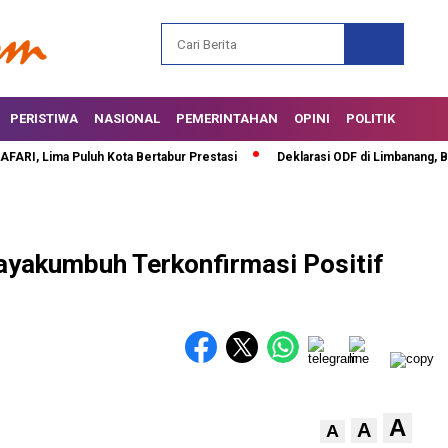
PERISTIWA
NASIONAL
PEMERINTAHAN
OPINI
POLITIK
 Lima Puluh Kota Bertabur Prestasi
Deklarasi ODF di Limbanang, Bupat
Payakumbuh Terkonfirmasi Positif
A
A
A