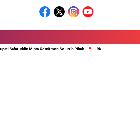
i Safaruddin Minta Komitmen Seluruh Pihak
Rida Ananda Di Kukuhkan Seb