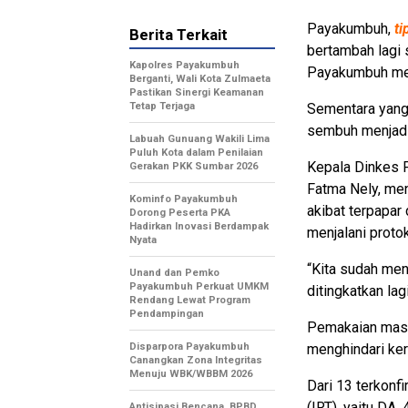
Payakumbuh,
ti
Berita Terkait
bertambah lagi 
Kapolres Payakumbuh
Payakumbuh men
Berganti, Wali Kota Zulmaeta
Pastikan Sinergi Keamanan
Tetap Terjaga
Sementara yang 
sembuh menjadi
Labuah Gunuang Wakili Lima
Puluh Kota dalam Penilaian
Kepala Dinkes 
Gerakan PKK Sumbar 2026
Fatma Nely, men
Kominfo Payakumbuh
akibat terpapar 
Dorong Peserta PKA
Hadirkan Inovasi Berdampak
menjalani proto
Nyata
“Kita sudah menj
Unand dan Pemko
Payakumbuh Perkuat UMKM
ditingkatkan lagi
Rendang Lewat Program
Pendampingan
Pemakaian maske
Disparpora Payakumbuh
menghindari ker
Canangkan Zona Integritas
Menuju WBK/WBBM 2026
Dari 13 terkonf
(IRT), yaitu DA,
Antisipasi Bencana, BPBD