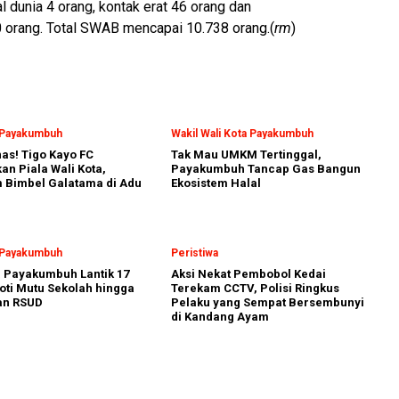
l dunia 4 orang, kontak erat 46 orang dan
 orang. Total SWAB mencapai 10.738 orang.(
rm
)
a Payakumbuh
Wakil Wali Kota Payakumbuh
nas! Tigo Kayo FC
Tak Mau UMKM Tertinggal,
n Piala Wali Kota,
Payakumbuh Tancap Gas Bangun
 Bimbel Galatama di Adu
Ekosistem Halal
a Payakumbuh
Peristiwa
a Payakumbuh Lantik 17
Aksi Nekat Pembobol Kedai
oti Mutu Sekolah hingga
Terekam CCTV, Polisi Ringkus
an RSUD
Pelaku yang Sempat Bersembunyi
di Kandang Ayam