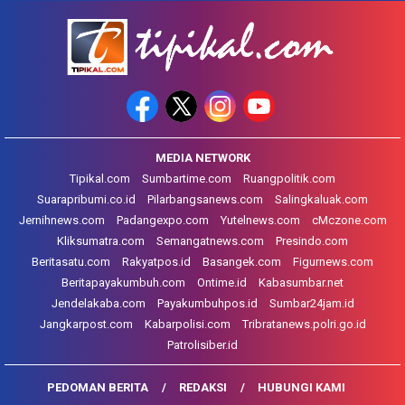
MEDIA NETWORK
Tipikal.com
Sumbartime.com
Ruangpolitik.com
Suarapribumi.co.id
Pilarbangsanews.com
Salingkaluak.com
Jernihnews.com
Padangexpo.com
Yutelnews.com
cMczone.com
Kliksumatra.com
Semangatnews.com
Presindo.com
Beritasatu.com
Rakyatpos.id
Basangek.com
Figurnews.com
Beritapayakumbuh.com
Ontime.id
Kabasumbar.net
Jendelakaba.com
Payakumbuhpos.id
Sumbar24jam.id
Jangkarpost.com
Kabarpolisi.com
Tribratanews.polri.go.id
Patrolisiber.id
PEDOMAN BERITA
REDAKSI
HUBUNGI KAMI