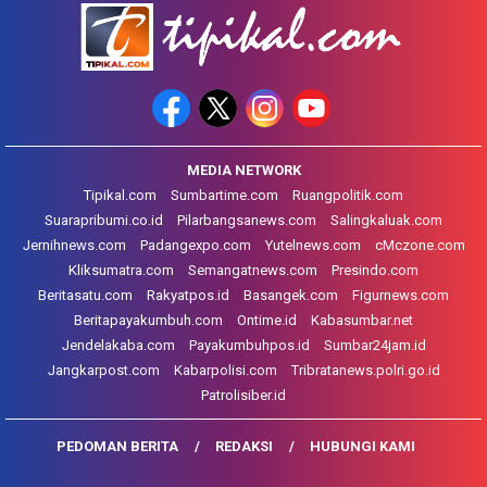
MEDIA NETWORK
Tipikal.com
Sumbartime.com
Ruangpolitik.com
Suarapribumi.co.id
Pilarbangsanews.com
Salingkaluak.com
Jernihnews.com
Padangexpo.com
Yutelnews.com
cMczone.com
Kliksumatra.com
Semangatnews.com
Presindo.com
Beritasatu.com
Rakyatpos.id
Basangek.com
Figurnews.com
Beritapayakumbuh.com
Ontime.id
Kabasumbar.net
Jendelakaba.com
Payakumbuhpos.id
Sumbar24jam.id
Jangkarpost.com
Kabarpolisi.com
Tribratanews.polri.go.id
Patrolisiber.id
PEDOMAN BERITA
REDAKSI
HUBUNGI KAMI