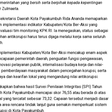
erintahan yang bersih serta berpihak kepada kepentingan
ar Zulmaeta.
 Sekretaris Daerah Kota Payakumbuh Rida Ananda memaparkan
n implementasi indikator Kabupaten/Kota Ber-Aksi yang
valuasi tim monitoring KPK RI. Ia menegaskan, status sebagai
han antikorupsi harus terus dijaga melalui kerja sama seluruh
h.
implementasi Kabupaten/Kota Ber-Aksi mencakup enam aspek
ncapaian pemerintah daerah, penguatan fungsi pengawasan,
ovasi pelayanan publik, internalisasi budaya kerja dan nilai-
si, pemberdayaan masyarakat dalam pencegahan korupsi, serta
aya dan kearifan lokal yang mengandung nilai antikorupsi.
kapkan bahwa hasil Survei Penilaian Integritas (SPI) Tahun
h Kota Payakumbuh mencapai skor 76,55 atau berada di atas
nal yang tercatat sebesar 73,32. Capaian tersebut menjadi dasar
 area rencana tindak lanjut guna semakin memperkuat sistem
upsi di Kota Payakumbuh.