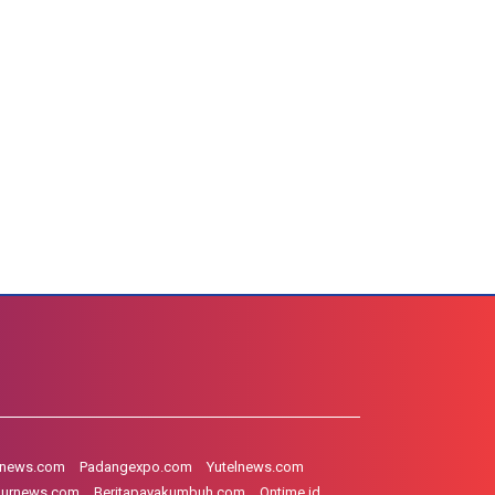
hnews.com
Padangexpo.com
Yutelnews.com
gurnews.com
Beritapayakumbuh.com
Ontime.id