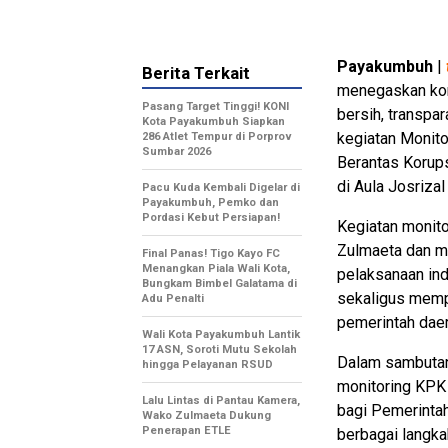
Payakumbuh
|
Berita Terkait
menegaskan kom
Pasang Target Tinggi! KONI
bersih, transpa
Kota Payakumbuh Siapkan
kegiatan Monito
286 Atlet Tempur di Porprov
Sumbar 2026
Berantas Korup
di Aula Josriza
Pacu Kuda Kembali Digelar di
Payakumbuh, Pemko dan
Pordasi Kebut Persiapan!
Kegiatan monito
Zulmaeta dan m
Final Panas! Tigo Kayo FC
Menangkan Piala Wali Kota,
pelaksanaan ind
Bungkam Bimbel Galatama di
sekaligus memp
Adu Penalti
pemerintah daer
Wali Kota Payakumbuh Lantik
17 ASN, Soroti Mutu Sekolah
Dalam sambutan
hingga Pelayanan RSUD
monitoring KPK 
Lalu Lintas di Pantau Kamera,
bagi Pemerinta
Wako Zulmaeta Dukung
Penerapan ETLE
berbagai langka