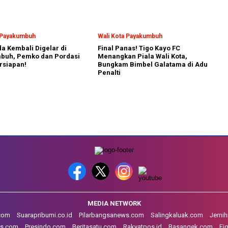
a Payakumbuh
Wali Kota Payakumbuh
a Kembali Digelar di
Final Panas! Tigo Kayo FC
buh, Pemko dan Pordasi
Menangkan Piala Wali Kota,
rsiapan!
Bungkam Bimbel Galatama di Adu
Penalti
MEDIA NETWORK
.com
Suarapribumi.co.id
Pilarbangsanews.com
Salingkaluak.com
Jerni
s.com
Presindo.com
Beritasatu.com
Rakyatpos.id
Basangek.com
Fi