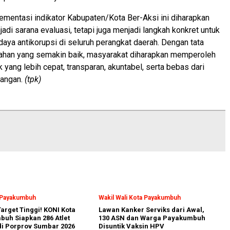
ementasi indikator Kabupaten/Kota Ber-Aksi ini diharapkan
adi sarana evaluasi, tetapi juga menjadi langkah konkret untuk
ya antikorupsi di seluruh perangkat daerah. Dengan tata
tahan yang semakin baik, masyarakat diharapkan memperoleh
 yang lebih cepat, transparan, akuntabel, serta bebas dari
pangan.
(tpk)
a Payakumbuh
Wakil Wali Kota Payakumbuh
arget Tinggi! KONI Kota
Lawan Kanker Serviks dari Awal,
uh Siapkan 286 Atlet
130 ASN dan Warga Payakumbuh
i Porprov Sumbar 2026
Disuntik Vaksin HPV