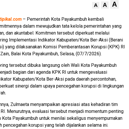
A
A
A
tipikal.com
– Pemerintah Kota Payakumbuh kembali
itmennya dalam mewujudkan tata kelola pemerintahan yang
ran, dan akuntabel. Komitmen tersebut diperkuat melalui
ring Implementasi Indikator Kabupaten/Kota Ber-Aksi (Berani
si) yang dilaksanakan Komisi Pemberantasan Korupsi (KPK) RI
l Zain, Balai Kota Payakumbuh, Selasa, (07/7/2026).
ring tersebut dibuka langsung oleh Wali Kota Payakumbuh
enjadi bagian dari agenda KPK RI untuk mengevaluasi
ikator Kabupaten/Kota Ber-Aksi pada daerah percontohan,
erkuat sinergi dalam upaya pencegahan korupsi di lingkungan
ah.
nya, Zulmaeta menyampaikan apresiasi atas kehadiran tim
RI. Menurutnya, evaluasi tersebut menjadi momentum penting
h Kota Payakumbuh untuk menilai sekaligus menyempurnakan
h pencegahan korupsi yang telah dijalankan selama ini.