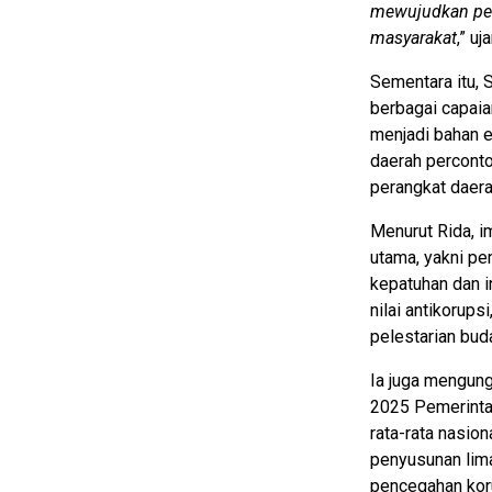
mewujudkan pem
masyarakat
,” uj
Sementara itu,
berbagai capaia
menjadi bahan e
daerah perconto
perangkat daera
Menurut Rida, 
utama, yakni pe
kepatuhan dan in
nilai antikorup
pelestarian bud
Ia juga mengung
2025 Pemerinta
rata-rata nasio
penyusunan lima
pencegahan kor