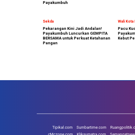
Payakumbuh
Sekda
Wali Kot
Pekarangan Kini Jadi Andalan!
Pacu Kud
Payakumbuh Luncurkan GEMPITA
Payakum
BERSAMA untuk Perkuat Ketahanan
Kebut Pe
Pangan
Tipikal.com
Sumbartime.com
Ruangpolitik
cMczone.com
Kliksumatra.com
Semangatnew