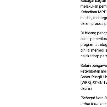
Sebagai bagian 
melakukan pemb
Kehadiran MPP 
mudah, terinteg
dalam proses p
Di bidang peng
audit, pemeriks
program strateg
dinilai menjadi
sejak tahap per
Selain pengawa
keterlibatan ma
Saber Pungli, U
(WBS), SP4N-LA
daerah.
“
Sebagai Kota B
untuk terus mem