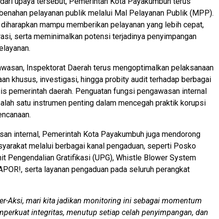
dari upaya tersebut, Pemerintah Kota Payakumbuh terus
enahan pelayanan publik melalui Mal Pelayanan Publik (MPP).
diharapkan mampu memberikan pelayanan yang lebih cepat,
rasi, serta meminimalkan potensi terjadinya penyimpangan
elayanan.
awasan, Inspektorat Daerah terus mengoptimalkan pelaksanaan
aan khusus, investigasi, hingga probity audit terhadap berbagai
is pemerintah daerah. Penguatan fungsi pengawasan internal
 salah satu instrumen penting dalam mencegah praktik korupsi
encanaan.
san internal, Pemerintah Kota Payakumbuh juga mendorong
syarakat melalui berbagai kanal pengaduan, seperti Posko
nit Pengendalian Gratifikasi (UPG), Whistle Blower System
POR!, serta layanan pengaduan pada seluruh perangkat
er-Aksi, mari kita jadikan monitoring ini sebagai momentum
perkuat integritas, menutup setiap celah penyimpangan, dan