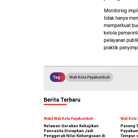
Monitoring impl
tidak hanya menj
memperkuat buda
kelola pemerin
pelayanan publik
praktik penyim
Tag :
Wali Kota Payakumbuh
Berita Terbaru
Wakil Wali Kota Payakumbuh
Wali Kot
Relawan Gerakan Kebajikan
Pasang T
Pancasila Disiapkan Jadi
Payakumb
Penggerak Nilai Kebangsaan di
Tempur d