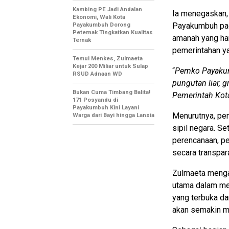
Kambing PE Jadi Andalan
Ia menegaskan, 
Ekonomi, Wali Kota
Payakumbuh pad
Payakumbuh Dorong
Peternak Tingkatkan Kualitas
amanah yang ha
Ternak
pemerintahan ya
Temui Menkes, Zulmaeta
Kejar 200 Miliar untuk Sulap
“
Pemko Payakum
RSUD Adnaan WD
pungutan liar, 
Bukan Cuma Timbang Balita!
Pemerintah Ko
171 Posyandu di
Payakumbuh Kini Layani
Menurutnya, pen
Warga dari Bayi hingga Lansia
sipil negara. S
perencanaan, pe
secara transpar
Zulmaeta mengat
utama dalam men
yang terbuka da
akan semakin m