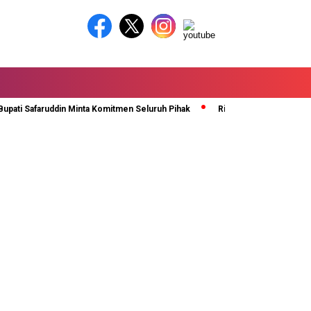
i Safaruddin Minta Komitmen Seluruh Pihak
Rida Ananda Di Kukuhkan Se