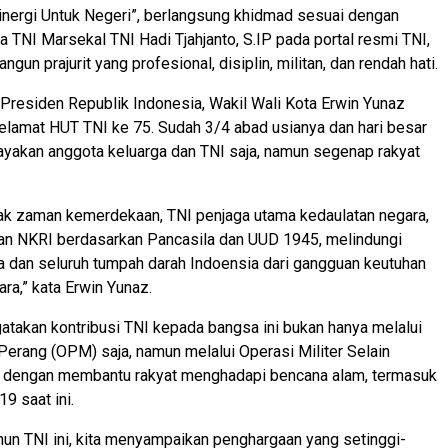
nergi Untuk Negeri”, berlangsung khidmad sesuai dengan
a TNI Marsekal TNI Hadi Tjahjanto, S.IP pada portal resmi TNI,
un prajurit yang profesional, disiplin, militan, dan rendah hati.
residen Republik Indonesia, Wakil Wali Kota Erwin Yunaz
lamat HUT TNI ke 75. Sudah 3/4 abad usianya dan hari besar
irayakan anggota keluarga dan TNI saja, namun segenap rakyat
ak zaman kemerdekaan, TNI penjaga utama kedaulatan negara,
an NKRI berdasarkan Pancasila dan UUD 1945, melindungi
 dan seluruh tumpah darah Indoensia dari gangguan keutuhan
ra,” kata Erwin Yunaz.
atakan kontribusi TNI kepada bangsa ini bukan hanya melalui
 Perang (OPM) saja, namun melalui Operasi Militer Selain
dengan membantu rakyat menghadapi bencana alam, termasuk
9 saat ini.
tahun TNI ini, kita menyampaikan penghargaan yang setinggi-