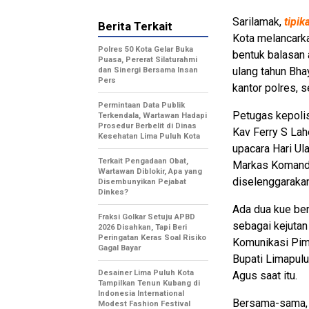
Sarilamak,
tipik
Berita Terkait
Kota melancarka
Polres 50 Kota Gelar Buka
bentuk balasan 
Puasa, Pererat Silaturahmi
ulang tahun Bha
dan Sinergi Bersama Insan
Pers
kantor polres, 
Permintaan Data Publik
Petugas kepoli
Terkendala, Wartawan Hadapi
Prosedur Berbelit di Dinas
Kav Ferry S Lah
Kesehatan Lima Puluh Kota
upacara Hari Ul
Terkait Pengadaan Obat,
Markas Komando
Wartawan Diblokir, Apa yang
diselenggarakan
Disembunyikan Pejabat
Dinkes?
Ada dua kue ber
Fraksi Golkar Setuju APBD
sebagai kejutan
2026 Disahkan, Tapi Beri
Peringatan Keras Soal Risiko
Komunikasi Pim
Gagal Bayar
Bupati Limapul
Desainer Lima Puluh Kota
Agus saat itu.
Tampilkan Tenun Kubang di
Indonesia International
Bersama-sama, m
Modest Fashion Festival