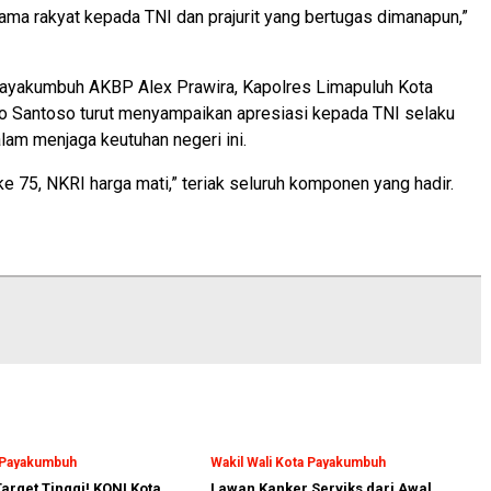
nama rakyat kepada TNI dan prajurit yang bertugas dimanapun,”
ayakumbuh AKBP Alex Prawira, Kapolres Limapuluh Kota
o Santoso turut menyampaikan apresiasi kepada TNI selaku
lam menjaga keutuhan negeri ini.
ke 75, NKRI harga mati,” teriak seluruh komponen yang hadir.
a Payakumbuh
Wakil Wali Kota Payakumbuh
arget Tinggi! KONI Kota
Lawan Kanker Serviks dari Awal,