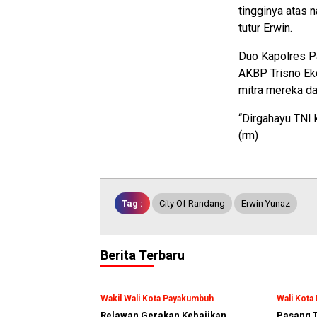
tingginya atas 
tutur Erwin.
Duo Kapolres P
AKBP Trisno Ek
mitra mereka da
“Dirgahayu TNI 
(rm)
Tag :
City Of Randang
Erwin Yunaz
Berita Terbaru
Wakil Wali Kota Payakumbuh
Wali Kot
Relawan Gerakan Kebajikan
Pasang T