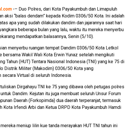
al.com
-– Duo Polres, dari Kota Payakumbuh dan Limapuluh
n aksi “balas dendam” kepada Kodim 0306/50 Kota. Ini adalah
atas apa yang sudah dilakukan dandim dan jajarannya saat hari
yangkara beberapa bulan yang lalu, waktu itu mereka menyerbu
sekarang mendapatkan balasannya, Senin (5/10).
sian menyerbu ruangan tempat Dandim 0306/50 Kota Letkol
e bersama Wakil Wali Kota Erwin Yunaz setelah mengikuti
ang Tahun (HUT) Tentara Nasional Indonesia (TNI) yang ke 75 di
 Distrik Militer (Makodim) 0306/50 Kota yang
 secara Virtual di seluruh Indonesia.
tuliskan Dirgahayu TNI ke 75 yang dibawa oleh petugas polres
 untuk Dandim. Kejutan itu juga membuat seluruh Unsur Forum
punan Daerah (Forkopimda) dua daerah terperanjat, termasuk
uh Kota Irfendi Arbi dan Ketua DRPD Kota Payakumbuh Hamdi
ereka meniup lilin kue tanda merayakan HUT TNI tahun ini