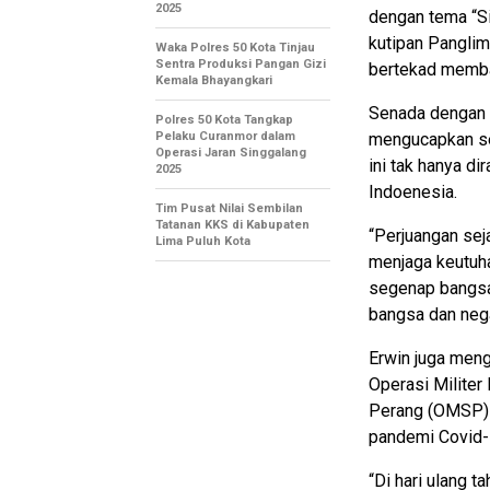
2025
dengan tema “Si
kutipan Panglim
Waka Polres 50 Kota Tinjau
Sentra Produksi Pangan Gizi
bertekad membang
Kemala Bhayangkari
Senada dengan P
Polres 50 Kota Tangkap
Pelaku Curanmor dalam
mengucapkan se
Operasi Jaran Singgalang
ini tak hanya d
2025
Indoenesia.
Tim Pusat Nilai Sembilan
Tatanan KKS di Kabupaten
“Perjuangan sej
Lima Puluh Kota
menjaga keutuh
segenap bangsa
bangsa dan nega
Erwin juga meng
Operasi Militer
Perang (OMSP) 
pandemi Covid-1
“Di hari ulang 