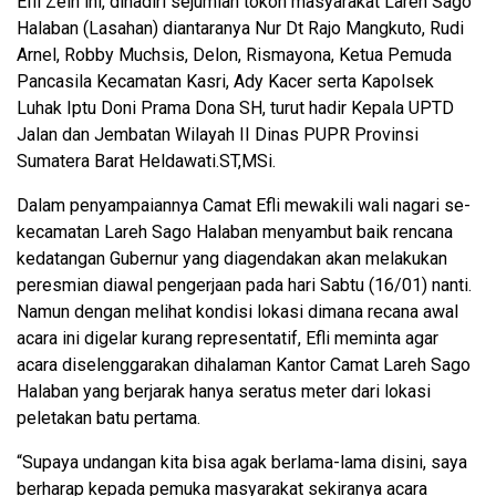
Efli Zein ini, dihadiri sejumlah tokoh masyarakat Lareh Sago
Halaban (Lasahan) diantaranya Nur Dt Rajo Mangkuto, Rudi
Arnel, Robby Muchsis, Delon, Rismayona, Ketua Pemuda
Pancasila Kecamatan Kasri, Ady Kacer serta Kapolsek
Luhak Iptu Doni Prama Dona SH, turut hadir Kepala UPTD
Jalan dan Jembatan Wilayah II Dinas PUPR Provinsi
Sumatera Barat Heldawati.ST,MSi.
Dalam penyampaiannya Camat Efli mewakili wali nagari se-
kecamatan Lareh Sago Halaban menyambut baik rencana
kedatangan Gubernur yang diagendakan akan melakukan
peresmian diawal pengerjaan pada hari Sabtu (16/01) nanti.
Namun dengan melihat kondisi lokasi dimana recana awal
acara ini digelar kurang representatif, Efli meminta agar
acara diselenggarakan dihalaman Kantor Camat Lareh Sago
Halaban yang berjarak hanya seratus meter dari lokasi
peletakan batu pertama.
“Supaya undangan kita bisa agak berlama-lama disini, saya
berharap kepada pemuka masyarakat sekiranya acara