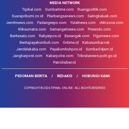
MEDIA NETWORK
Tipikal.com
Sumbartime.com
Ruangpolitik.com
Suarapribumi.co.id
Pilarbangsanews.com
Salingkaluak.com
Jernihnews.com
Padangexpo.com
Yutelnews.com
cMczone.com
Kliksumatra.com
Semangatnews.com
Presindo.com
Beritasatu.com
Rakyatpos.id
Basangek.com
Figurnews.com
Beritapayakumbuh.com
Ontime.id
Kabasumbar.net
Jendelakaba.com
Payakumbuhpos.id
Sumbar24jam.id
Jangkarpost.com
Kabarpolisi.com
Tribratanews.polri.go.id
Patrolisiber.id
PEDOMAN BERITA
REDAKSI
HUBUNGI KAMI
COPYRIGHT © 2026 TIPIKAL ONLINE - ALL RIGHTS RESERVED