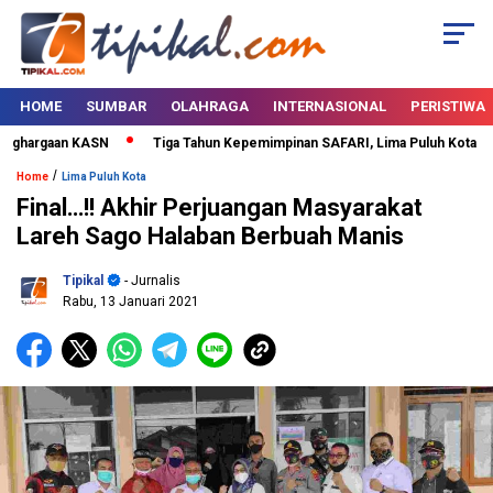
HOME
SUMBAR
OLAHRAGA
INTERNASIONAL
PERISTIWA
ghargaan KASN
Tiga Tahun Kepemimpinan SAFARI, Lima Puluh Kota Berta
/
Home
Lima Puluh Kota
Final…!! Akhir Perjuangan Masyarakat
Lareh Sago Halaban Berbuah Manis
Tipikal
- Jurnalis
Rabu, 13 Januari 2021