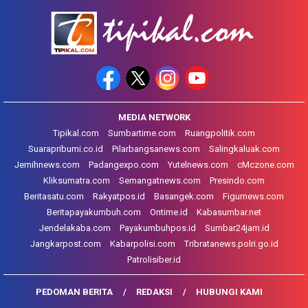
MEDIA NETWORK
Tipikal.com
Sumbartime.com
Ruangpolitik.com
Suarapribumi.co.id
Pilarbangsanews.com
Salingkaluak.com
Jernihnews.com
Padangexpo.com
Yutelnews.com
cMczone.com
Kliksumatra.com
Semangatnews.com
Presindo.com
Beritasatu.com
Rakyatpos.id
Basangek.com
Figurnews.com
Beritapayakumbuh.com
Ontime.id
Kabasumbar.net
Jendelakaba.com
Payakumbuhpos.id
Sumbar24jam.id
Jangkarpost.com
Kabarpolisi.com
Tribratanews.polri.go.id
Patrolisiber.id
PEDOMAN BERITA
REDAKSI
HUBUNGI KAMI