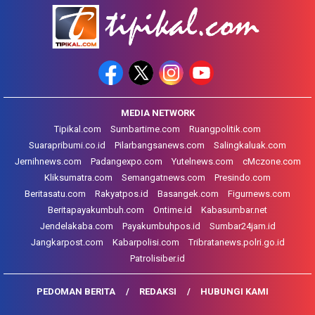
MEDIA NETWORK
Tipikal.com
Sumbartime.com
Ruangpolitik.com
Suarapribumi.co.id
Pilarbangsanews.com
Salingkaluak.com
Jernihnews.com
Padangexpo.com
Yutelnews.com
cMczone.com
Kliksumatra.com
Semangatnews.com
Presindo.com
Beritasatu.com
Rakyatpos.id
Basangek.com
Figurnews.com
Beritapayakumbuh.com
Ontime.id
Kabasumbar.net
Jendelakaba.com
Payakumbuhpos.id
Sumbar24jam.id
Jangkarpost.com
Kabarpolisi.com
Tribratanews.polri.go.id
Patrolisiber.id
PEDOMAN BERITA
REDAKSI
HUBUNGI KAMI