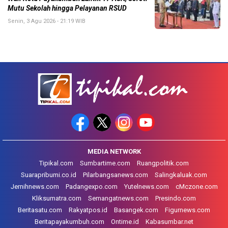
Mutu Sekolah hingga Pelayanan RSUD
Senin, 3 Agu 2026 - 21:19 WIB
MEDIA NETWORK
Tipikal.com
Sumbartime.com
Ruangpolitik.com
Suarapribumi.co.id
Pilarbangsanews.com
Salingkaluak.com
Jernihnews.com
Padangexpo.com
Yutelnews.com
cMczone.com
Kliksumatra.com
Semangatnews.com
Presindo.com
Beritasatu.com
Rakyatpos.id
Basangek.com
Figurnews.com
Beritapayakumbuh.com
Ontime.id
Kabasumbar.net